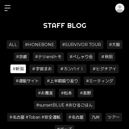
ロ
STAFF BLOG
ALL
#HONEBONE
#SURVIVOR TOUR
#大阪
#京都
#テツandトモ
#べしゃり会
＃秋田
#新潟
＃宇宙まお
＃カンパイ！
＃ヒグチアイ
#通販サイト
#上半期振り返り
#ミーティング
#お蕎麦
#松本
#長野
#sunsetBLUE #おひるごはん
#名古屋 #Tobari #安全運転
#名古屋
九州
ツアー