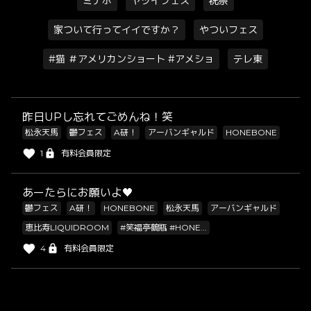
ミナホ
ヤツイフェス
祝祭
家ついて行ってイイですか？
やついフェス
#猫 ＃アメリカンショート #アメショ
テレ東
昨日UPし忘れてごめんね！笑
松永天馬
鬱フェス
A研！
アーバンギャルド
HONEBONE
1
有料会員限定
あーたらにお願いよ🖤
鬱フェス
A研！
HONEBONE
松永天馬
アーバンギャルド
恵比寿LIQUIDROOM
#笑福亭鶴瓶 #HONE...
4
有料会員限定