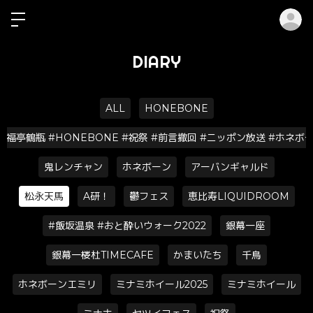
ロ
DIARY
ALL
HONEBONE
笑福亭鶴瓶 #HONEBONE #祝祭 #前言撤回 #ニッポン放送 #ホネボ
鬼レンチャン
ホネボーン
アーバンギャルド
松永天馬
A研！
鬱フェス
恵比寿LIQUIDROOM
#飯坂温泉 #おと酔いウォーク2022
銀幕一座
銀幕一楼杜TIMECAFE
かまいたち
千鳥
ホネボーンエミリ
ミナミホイール2025
ミナミホイール