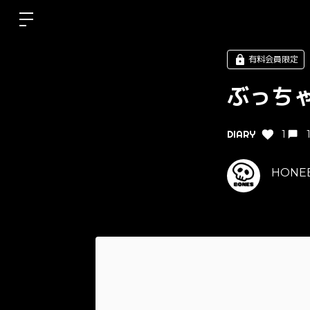
有料会員限定
ぶっち
DIARY
1
HONEBO